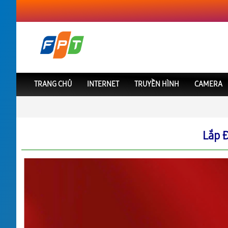
TRANG CHỦ
INTERNET
TRUYỀN HÌNH
CAMERA
FPT Việt Nam
FPT Hà Nam
Lắp Đặt Camera Tại Phủ Lý
Lắp 