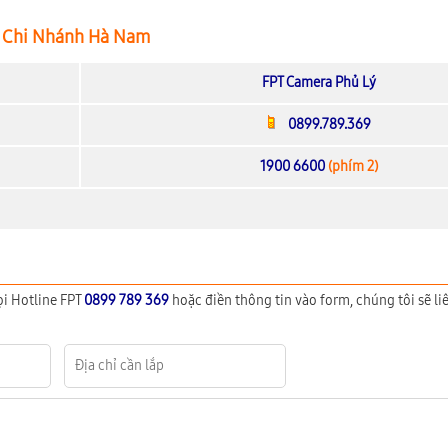
Chi Nhánh Hà Nam
FPT Camera Phủ Lý
0899.789.369
1900 6600
(phím 2)
ọi Hotline FPT
0899 789 369
hoặc điền thông tin vào form, chúng tôi sẽ liê