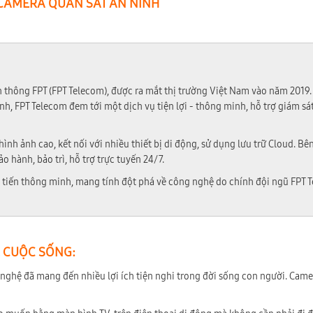
 CAMERA QUAN SÁT AN NINH
thông FPT (FPT Telecom), được ra mắt thị trường Việt Nam vào năm 2019.
, FPT Telecom đem tới một dịch vụ tiện lợi - thông minh, hỗ trợ giám sá
ình ảnh cao, kết nối với nhiều thiết bị di động, sử dụng lưu trữ Cloud. Bê
 hành, bảo trì, hỗ trợ trực tuyến 24/7.
 tiến thông minh, mang tính đột phá về công nghệ do chính đội ngũ FPT 
Ệ CUỘC SỐNG:
ng nghệ đã mang đến nhiều lợi ích tiện nghi trong đời sống con người. Cam