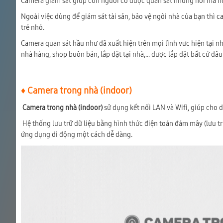
Camera giám sát giúp con người có được quan sát những nơi mà họ
Ngoài việc dùng để giám sát tài sản, bảo vệ ngôi nhà của bạn thì 
trẻ nhỏ.
Camera quan sát hầu như đã xuất hiện trên mọi lĩnh vưc hiện tại nh
nhà hàng, shop buôn bán, lắp đặt tại nhà,... được lắp đặt bất cứ đ
♦ Camera trong nhà (indoor)
Camera trong nhà (indoor)
sử dụng kết nối LAN và Wifi, giúp cho d
Hệ thống lưu trữ dữ liệu bằng hình thức điện toán đám mây (lưu trữ
ứng dụng di động một cách dễ dàng.