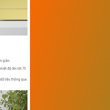
ơn giản.
hiệt độ lên tới 75
 dữ liệu thông qua