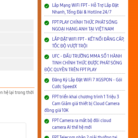
Lắp Mạng WiFi FPT - Hỗ Trợ Lắp Đặt
Nhanh, Tổng Đài & Hotline 24/7
FPT PLAY CHÍNH THỨC PHÁT SÓNG
NGOẠI HẠNG ANH TẠI VIỆT NAM
LẮP ĐẶT WIFI FPT - KẾT NỐI ĐẲNG CẤP,
TỐC ĐỘ VƯỢT TRỘI
UFC - ĐẤU TRƯỜNG MMA SỐ 1 HÀNH
TINH CHÍNH THỨC ĐƯỢC PHÁT SÓNG
ĐỘC QUYỀN TRÊN FPT PLAY
Đăng Ký Lắp Đặt WiFi 7 XGSPON - Gói
Cước SpeedX
n hệ lại trong thời
FPT triển khai chương trình 1 Triệu 3
Cam Giảm giá thiết bị Cloud Camera
đồng giá 10K
FPT Camera ra mắt bộ đôi cloud
camera AI thế hệ mới
FPT Telecom nhận 2 giải thưởng tại