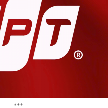
⚜️⚜️⚜️