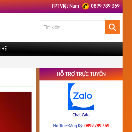
FPT Việt Nam
0899 789 369
N HỆ
HỖ TRỢ TRỰC TUYẾN
Chat Zalo
Hotline Đăng Ký:
0899 789 369