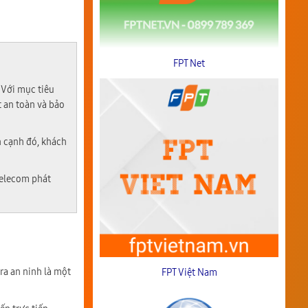
FPT Net
 Với mục tiêu
t an toàn và bảo
n cạnh đó, khách
Telecom phát
era an ninh là một
FPT Việt Nam