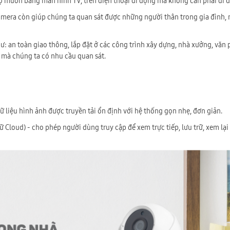
 muốn bằng màn hình TV, trên điện thoại di động mà không cần phải đi đế
camera còn giúp chúng ta quan sát được những người thân trong gia đình, 
ư: an toàn giao thông, lắp đặt ở các công trình xây dựng, nhà xưởng, văn 
âu mà chúng ta có nhu cầu quan sát.
ữ liệu hình ảnh được truyền tải ổn định với hệ thống gọn nhẹ, đơn giản.
 Cloud) - cho phép người dùng truy cập để xem trực tiếp, lưu trữ, xem lại