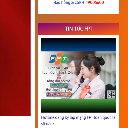
Báo hỏng & CSKH:
19006600
TIN TỨC FPT
Hotline đăng ký lắp mạng FPT toàn quốc là
số nào?