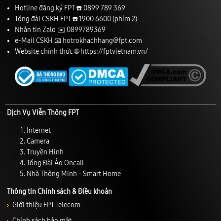
Hotline đăng ký FPT ☎️
0899 789 369
Tổng đài CSKH FPT ☎️
1900 6600
(phím 2)
Nhắn tin Zalo ✉️
0899789369
e-Mail CSKH 📧
hotrokhachhang@fpt.com
Website chính thức 🌐
https://fptvietnam.vn/
Dịch Vụ Viễn Thông FPT
Internet
Camera
Truyền Hình
Tổng Đài Ảo Oncall
Nhà Thông Minh - Smart Home
Thông tin Chính sách & Điều khoản
Giới thiệu FPT Telecom
Chính sách bảo mật