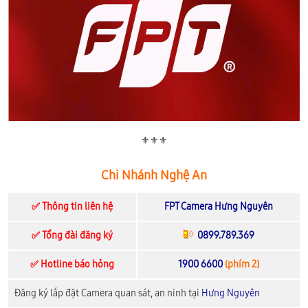
⚜️⚜️⚜️
Chi Nhánh Nghệ An
✅ Thông tin liên hệ
FPT Camera Hưng Nguyên
✅ Tổng đài đăng ký
0899.789.369
✅ Hotline báo hỏng
1900 6600
(phím 2)
Đăng ký lắp đặt Camera quan sát, an ninh tại
Hưng Nguyên