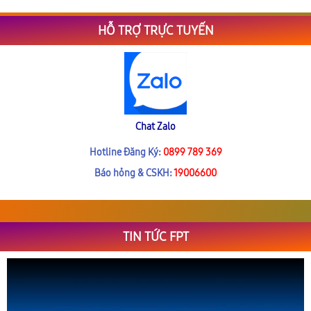
HỖ TRỢ TRỰC TUYẾN
Chat Zalo
Hotline Đăng Ký:
0899 789 369
Báo hỏng & CSKH:
19006600
TIN TỨC FPT