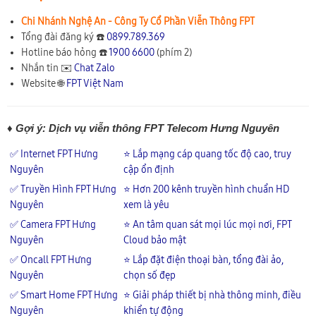
Chi Nhánh Nghệ An - Công Ty Cổ Phần Viễn Thông FPT
Tổng đài đăng ký ☎️
0899.789.369
Hotline báo hỏng ☎️
1900 6600
(phím 2)
Nhắn tin ✉️
Chat Zalo
Website 🌐
FPT Việt Nam
♦ Gợi ý: Dịch vụ viễn thông FPT Telecom Hưng Nguyên
✅ Internet FPT Hưng
⭐ Lắp mạng cáp quang tốc độ cao, truy
Nguyên
cập ổn định
✅ Truyền Hình FPT Hưng
⭐ Hơn 200 kênh truyền hình chuẩn HD
Nguyên
xem là yêu
✅ Camera FPT Hưng
⭐ An tâm quan sát mọi lúc mọi nơi, FPT
Nguyên
Cloud bảo mật
✅ Oncall FPT Hưng
⭐ Lắp đặt điện thoại bàn, tổng đài ảo,
Nguyên
chọn số đẹp
✅ Smart Home FPT Hưng
⭐ Giải pháp thiết bị nhà thông minh, điều
Nguyên
khiển tự động