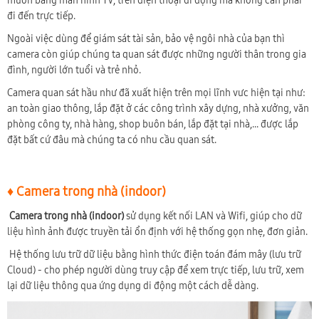
muốn bằng màn hình TV, trên điện thoại di động mà không cần phải
đi đến trực tiếp.
Ngoài việc dùng để giám sát tài sản, bảo vệ ngôi nhà của bạn thì
camera còn giúp chúng ta quan sát được những người thân trong gia
đình, người lớn tuổi và trẻ nhỏ.
Camera quan sát hầu như đã xuất hiện trên mọi lĩnh vưc hiện tại như:
an toàn giao thông, lắp đặt ở các công trình xây dựng, nhà xưởng, văn
phòng công ty, nhà hàng, shop buôn bán, lắp đặt tại nhà,... được lắp
đặt bất cứ đâu mà chúng ta có nhu cầu quan sát.
♦ Camera trong nhà (indoor)
Camera trong nhà (indoor)
sử dụng kết nối LAN và Wifi, giúp cho dữ
liệu hình ảnh được truyền tải ổn định với hệ thống gọn nhẹ, đơn giản.
Hệ thống lưu trữ dữ liệu bằng hình thức điện toán đám mây (lưu trữ
Cloud) - cho phép người dùng truy cập để xem trực tiếp, lưu trữ, xem
lại dữ liệu thông qua ứng dụng di động một cách dễ dàng.