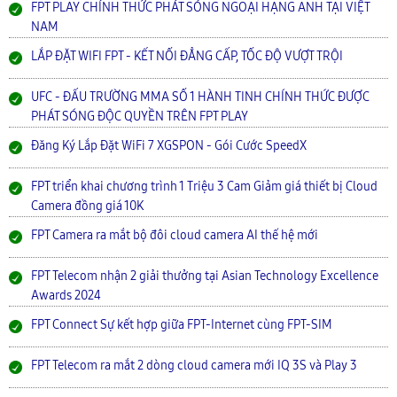
FPT PLAY CHÍNH THỨC PHÁT SÓNG NGOẠI HẠNG ANH TẠI VIỆT
NAM
LẮP ĐẶT WIFI FPT - KẾT NỐI ĐẲNG CẤP, TỐC ĐỘ VƯỢT TRỘI
UFC - ĐẤU TRƯỜNG MMA SỐ 1 HÀNH TINH CHÍNH THỨC ĐƯỢC
PHÁT SÓNG ĐỘC QUYỀN TRÊN FPT PLAY
Đăng Ký Lắp Đặt WiFi 7 XGSPON - Gói Cước SpeedX
FPT triển khai chương trình 1 Triệu 3 Cam Giảm giá thiết bị Cloud
Camera đồng giá 10K
FPT Camera ra mắt bộ đôi cloud camera AI thế hệ mới
FPT Telecom nhận 2 giải thưởng tại Asian Technology Excellence
Awards 2024
FPT Connect Sự kết hợp giữa FPT-Internet cùng FPT-SIM
FPT Telecom ra mắt 2 dòng cloud camera mới IQ 3S và Play 3