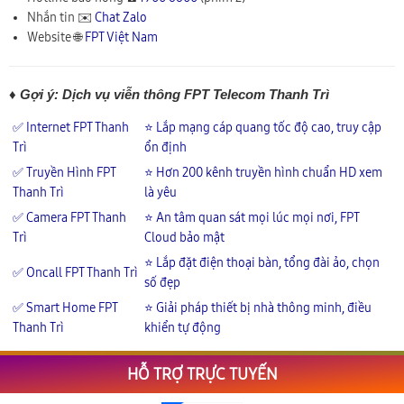
Nhắn tin ✉️
Chat Zalo
Website 🌐
FPT Việt Nam
♦ Gợi ý: Dịch vụ viễn thông FPT Telecom Thanh Trì
✅ Internet FPT Thanh
⭐ Lắp mạng cáp quang tốc độ cao, truy cập
Trì
ổn định
✅ Truyền Hình FPT
⭐ Hơn 200 kênh truyền hình chuẩn HD xem
Thanh Trì
là yêu
✅ Camera FPT Thanh
⭐ An tâm quan sát mọi lúc mọi nơi, FPT
Trì
Cloud bảo mật
⭐ Lắp đặt điện thoại bàn, tổng đài ảo, chọn
✅ Oncall FPT Thanh Trì
số đẹp
✅ Smart Home FPT
⭐ Giải pháp thiết bị nhà thông minh, điều
Thanh Trì
khiển tự động
HỖ TRỢ TRỰC TUYẾN