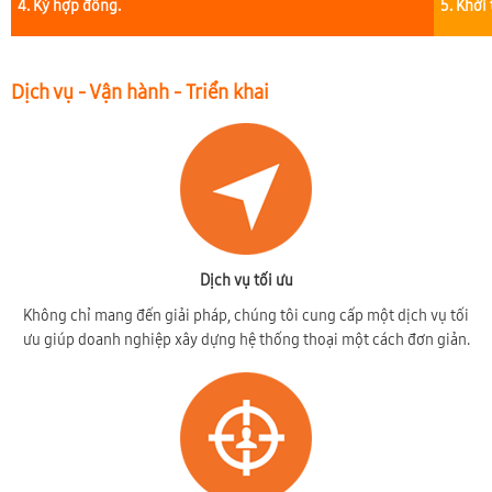
4. Ký hợp đồng.
5. Khởi
Dịch vụ - Vận hành - Triển khai
Dịch vụ tối ưu
Không chỉ mang đến giải pháp, chúng tôi cung cấp một dịch vụ tối
ưu giúp doanh nghiệp xây dựng hệ thống thoại một cách đơn giản.