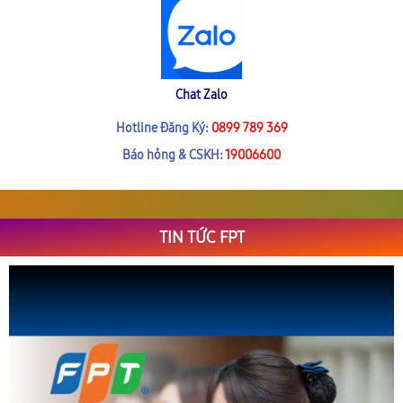
Chat Zalo
Hotline Đăng Ký:
0899 789 369
Báo hỏng & CSKH:
19006600
TIN TỨC FPT