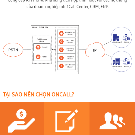
Cung cấp API mở và khả năng tích hợp linh hoạt với các hệ thống
của doanh nghiệp như Call Center, CRM, ERP.
TẠI SAO NÊN CHỌN ONCALL?