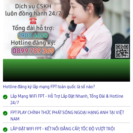
Hotline đăng ký lắp mạng FPT toàn quốc là số nào?
Lắp Mạng WiFi FPT - Hỗ Trợ Lắp Đặt Nhanh, Tổng Đài & Hotline
24/7
FPT PLAY CHÍNH THỨC PHÁT SÓNG NGOẠI HẠNG ANH TẠI VIỆT
NAM
LẮP ĐẶT WIFI FPT - KẾT NỐI ĐẲNG CẤP, TỐC ĐỘ VƯỢT TRỘI