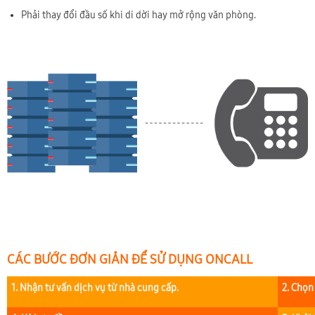
Phải thay đổi đầu số khi di dời hay mở rộng văn phòng.
CÁC BƯỚC ĐƠN GIẢN ĐỂ SỬ DỤNG ONCALL
1. Nhận tư vấn dịch vụ từ nhà cung cấp.
2. Chọn