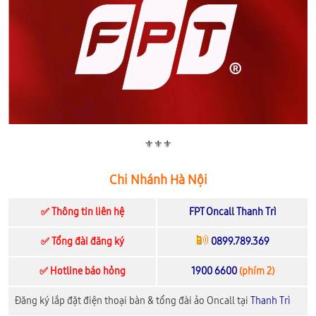
⚜️⚜️⚜️
Chi Nhánh Hà Nội
✅ Thông tin liên hệ
FPT Oncall Thanh Trì
✅ Tổng đài đăng ký
0899.789.369
✅ Hotline báo hỏng
1900 6600
(phím 2)
Đăng ký lắp đặt điện thoại bàn & tổng đài ảo Oncall tại
Thanh Trì