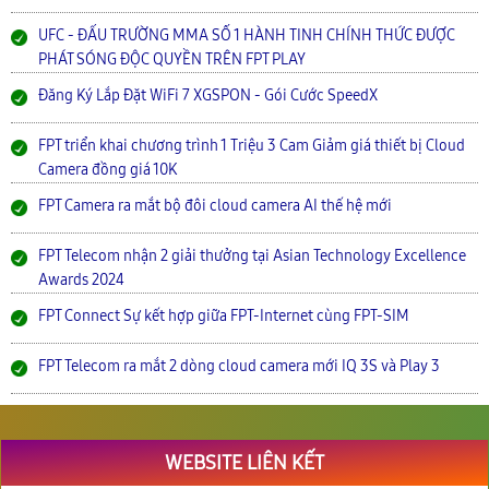
UFC - ĐẤU TRƯỜNG MMA SỐ 1 HÀNH TINH CHÍNH THỨC ĐƯỢC
PHÁT SÓNG ĐỘC QUYỀN TRÊN FPT PLAY
Đăng Ký Lắp Đặt WiFi 7 XGSPON - Gói Cước SpeedX
FPT triển khai chương trình 1 Triệu 3 Cam Giảm giá thiết bị Cloud
Camera đồng giá 10K
FPT Camera ra mắt bộ đôi cloud camera AI thế hệ mới
FPT Telecom nhận 2 giải thưởng tại Asian Technology Excellence
Awards 2024
FPT Connect Sự kết hợp giữa FPT-Internet cùng FPT-SIM
FPT Telecom ra mắt 2 dòng cloud camera mới IQ 3S và Play 3
WEBSITE LIÊN KẾT