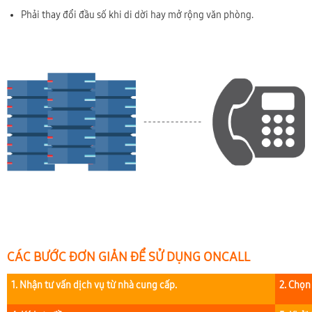
Phải thay đổi đầu số khi di dời hay mở rộng văn phòng.
CÁC BƯỚC ĐƠN GIẢN ĐỂ SỬ DỤNG ONCALL
1. Nhận tư vấn dịch vụ từ nhà cung cấp.
2. Chọn