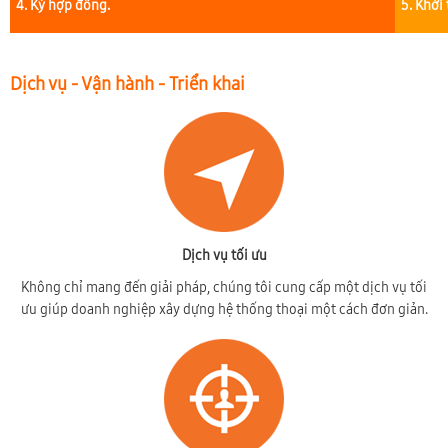
4. Ký hợp đồng.
5. Khởi
Dịch vụ - Vận hành - Triển khai
Dịch vụ tối ưu
Không chỉ mang đến giải pháp, chúng tôi cung cấp một dịch vụ tối
ưu giúp doanh nghiệp xây dựng hệ thống thoại một cách đơn giản.