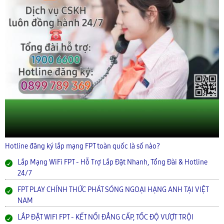
Hotline đăng ký lắp mạng FPT toàn quốc là số nào?
Lắp Mạng WiFi FPT - Hỗ Trợ Lắp Đặt Nhanh, Tổng Đài & Hotline
24/7
FPT PLAY CHÍNH THỨC PHÁT SÓNG NGOẠI HẠNG ANH TẠI VIỆT
NAM
LẮP ĐẶT WIFI FPT - KẾT NỐI ĐẲNG CẤP, TỐC ĐỘ VƯỢT TRỘI