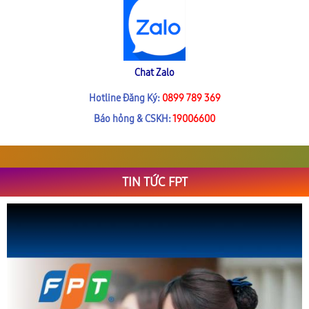
Chat Zalo
Hotline Đăng Ký:
0899 789 369
Báo hỏng & CSKH:
19006600
TIN TỨC FPT