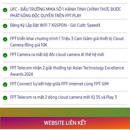
UFC - ĐẤU TRƯỜNG MMA SỐ 1 HÀNH TINH CHÍNH THỨC ĐƯỢC
PHÁT SÓNG ĐỘC QUYỀN TRÊN FPT PLAY
Đăng Ký Lắp Đặt WiFi 7 XGSPON - Gói Cước SpeedX
FPT triển khai chương trình 1 Triệu 3 Cam Giảm giá thiết bị Cloud
Camera đồng giá 10K
FPT Camera ra mắt bộ đôi cloud camera AI thế hệ mới
FPT Telecom nhận 2 giải thưởng tại Asian Technology Excellence
Awards 2024
FPT Connect Sự kết hợp giữa FPT-Internet cùng FPT-SIM
FPT Telecom ra mắt 2 dòng cloud camera mới IQ 3S và Play 3
WEBSITE LIÊN KẾT