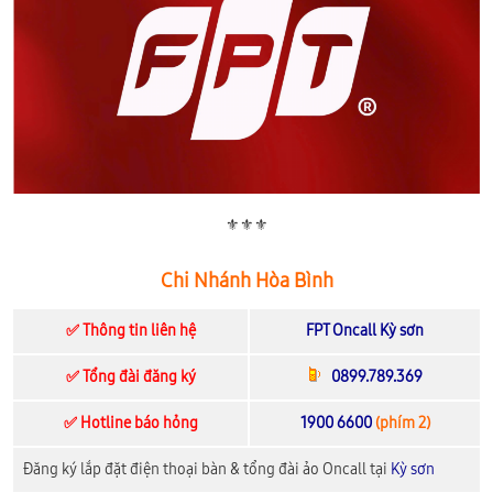
⚜️⚜️⚜️
Chi Nhánh Hòa Bình
✅ Thông tin liên hệ
FPT Oncall Kỳ sơn
✅ Tổng đài đăng ký
0899.789.369
✅ Hotline báo hỏng
1900 6600
(phím 2)
Đăng ký lắp đặt điện thoại bàn & tổng đài ảo Oncall tại
Kỳ sơn