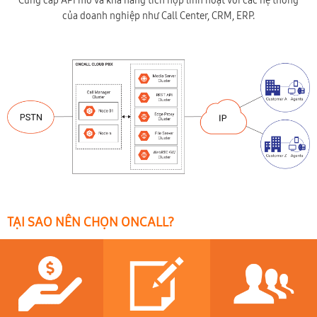
Cung cấp API mở và khả năng tích hợp linh hoạt với các hệ thống
của doanh nghiệp như Call Center, CRM, ERP.
TẠI SAO NÊN CHỌN ONCALL?