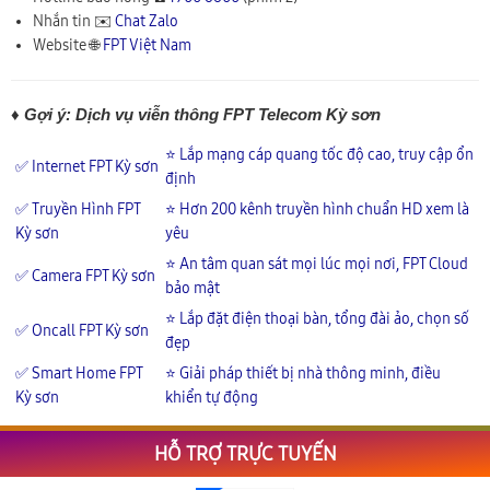
Nhắn tin ✉️
Chat Zalo
Website 🌐
FPT Việt Nam
♦ Gợi ý: Dịch vụ viễn thông FPT Telecom Kỳ sơn
⭐ Lắp mạng cáp quang tốc độ cao, truy cập ổn
✅ Internet FPT Kỳ sơn
định
✅ Truyền Hình FPT
⭐ Hơn 200 kênh truyền hình chuẩn HD xem là
Kỳ sơn
yêu
⭐ An tâm quan sát mọi lúc mọi nơi, FPT Cloud
✅ Camera FPT Kỳ sơn
bảo mật
⭐ Lắp đặt điện thoại bàn, tổng đài ảo, chọn số
✅ Oncall FPT Kỳ sơn
đẹp
✅ Smart Home FPT
⭐ Giải pháp thiết bị nhà thông minh, điều
Kỳ sơn
khiển tự động
HỖ TRỢ TRỰC TUYẾN